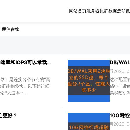
网站首页
服务器集群
数据迁移
数
硬件参数
3节点的CEPH集群中10G网络*大的速率和IOPS可以承载多少？
2026-0
万兆网络）是连接各个节点的“高
这种配置在
集群能跑多快。以下是详细
储中非常经
理论*大速率：
集群随机写 
d）。有效吞吐量（速度）：换算成
HDD 对应
是 1250 MB/s（计算
这个结果？负
考虑到 TCP
块 SSD 
不会更好？
10G网
2026-0