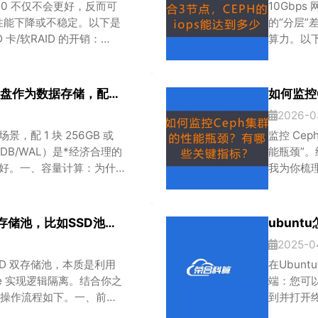
D 0 不仅不会更好，反而可
10Gbps
性能下降或不稳定。以下是
的“分层”
D 卡/软RAID 的开销：
算力。以下
ID）或操作系统（软 RAID）来
考基线：
处理延迟。Ceph 的需求：
超融合配置
景4K 随机
PVE的超融合CEPH用2块8T的机械盘作为数据存储，配多少固态盘合适
如何监控
2026-0
场景，配 1 块 256GB 或
监控 Ce
盘（DB/WAL）是*经济合理的
能瓶颈”。结
 更好。一、容量计算：为什
我为你梳
re 引擎时，关键性能瓶颈在于元
（Dashboa
度。机械盘随机 IOPS 极
序排查。监
状态HEALT
如何在PVE集群种的CEPH建立2个存储池，比如SSD池和HDD池
ubunt
2025-0
 HDD 双存储池，本质是利用
在Ubun
le 实现逻辑隔离。结合你之
端：您可以通
环境，操作流程如下。一、前提
到并打开终
HDD，你必须有独立的
车执行，以安