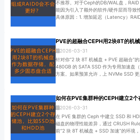
不推荐。对于Ceph的DB/WAL盘，RAI
能因为引入了额外的软件/硬件层而导致
具体原因：1. 增加延迟（Latency）RAI
RAID 0 需要通过 RAID 卡（硬件 RA
分发数据。这会引入额外的 CPU 开销和
DB/WAL *看重的是低延迟。让 SSD
2026-03-31
针对你“2 块 8T 机械盘 + PVE 超融合”的
480GB 的 SATA SSD 作为专用加速
方案。如果预算允许，上 NVMe SSD
么是 256GB？Ceph 使用 Bluesto
数据（DB）和预写日志（WAL）的写入速
低，必须用 SSD 来
2026-03-31
在 PVE 集群的 Ceph 中建立 SSD 和
磁盘的物理性能差异，通过 CRUSH Ru
前“2 块 8T 机械盘 + SSD 加速”的
条件与规划硬件准备：除了现有的 2 块 