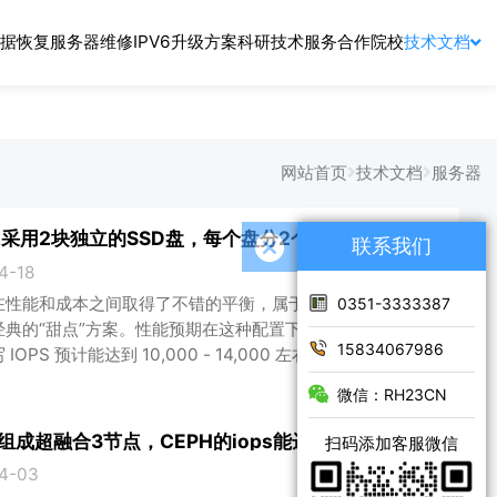
据恢复
服务器维修
IPV6升级方案
科研技术服务
合作院校
技术文档
网站首页
技术文档
服务器
DB/WAL采用2块独立的SSD盘，每个盘分2个区，性能大概多少
联系我们
4-18
性能和成本之间取得了不错的平衡，属于 Ceph 混合存
0351-3333387
典的“甜点”方案。性能预期在这种配置下，你的 3 节点
15834067986
IOPS 预计能达到 10,000 - 14,000 左右。相比“4 块
 1 块 SSD”的方案，性能提升了约 30% - 50%。为什么是
微信：RH23CN
载分流：将 4 个 OSD 的压力分摊到 2 块 SSD 上，每
只需处理 2 个
络组成超融合3节点，CEPH的iops能达到多少
扫码添加客服微信
4-03