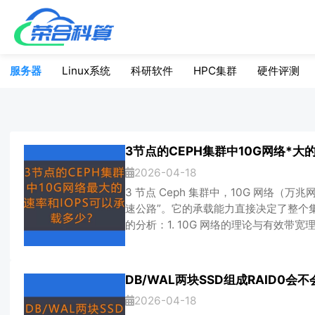
服务器
Linux系统
科研软件
HPC集群
硬件评测
2026-04-18
3 节点 Ceph 集群中，10G 网络（
速公路”。它的承载能力直接决定了整个
的分析：1. 10G 网络的理论与有效带宽
10Gbps（Gigabits per secon
我们常用的下载/读写速度（MB/s），理论值
方式：10Gbps ÷ 8）。实际可用带宽：
DB/WAL两块SSD组成RAID0会
2026-04-18