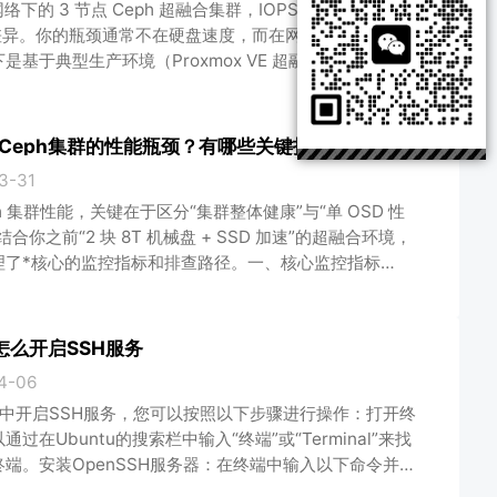
 网络下的 3 节点 Ceph 超融合集群，IOPS 性能存在巨大
差异。你的瓶颈通常不在硬盘速度，而在网络带宽和CPU
是基于典型生产环境（Proxmox VE 超融合）的性能参
 全闪存架构（NVMe/SSD）性能预估这是目前主流的
，性能主要受限于 10G 网络吞吐 和 CPU 处理能力。场
读 IOPS4K 随机写 IOPS瓶颈分析极
Ceph集群的性能瓶颈？有哪些关键指标？
3-31
ph 集群性能，关键在于区分“集群整体健康”与“单 OSD 性
合你之前“2 块 8T 机械盘 + SSD 加速”的超融合环境，
理了*核心的监控指标和排查路径。一、核心监控指标
rd / CLI）Ceph 性能瓶颈通常按 IOPS 网络 延迟 的顺
控维度关键指标健康阈值（参考）说明集群健康ceph -s
H_OK任何 slow o
u怎么开启SSH服务
4-06
tu中开启SSH服务，您可以按照以下步骤进行操作：打开终
过在Ubuntu的搜索栏中输入“终端”或“Terminal”来找
端。安装OpenSSH服务器：在终端中输入以下命令并回
装OpenSSH服务器软件包：sudo apt-get