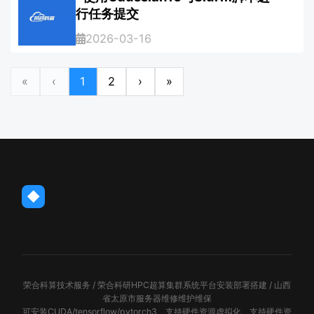
行任务提交
2026-03-16
«
‹
1
2
›
»
◆
荣合科算技术服务 / 荣合科研HPC超算集群系统平台安装部署搭建 / 山西
省太原市服务器维修维护维保
可安装CUDA/tensorflow/pytorch3、支持硬件资源虚拟化、支持硬件资