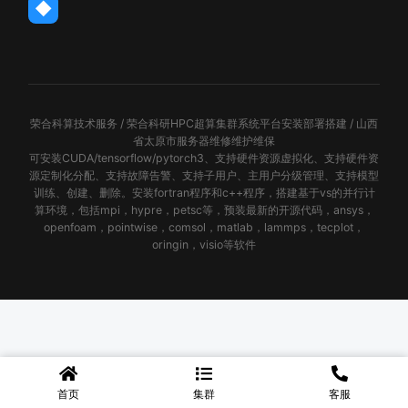
◆
荣合科算技术服务 / 荣合科研HPC超算集群系统平台安装部署搭建 / 山西
省太原市服务器维修维护维保
可安装CUDA/tensorflow/pytorch3、支持硬件资源虚拟化、支持硬件资
源定制化分配、支持故障告警、支持子用户、主用户分级管理、支持模型
训练、创建、删除。安装fortran程序和c++程序，搭建基于vs的并行计
算环境，包括mpi，hypre，petsc等，预装最新的开源代码，ansys，
openfoam，pointwise，comsol，matlab，lammps，tecplot，
oringin，visio等软件
首页
集群
客服