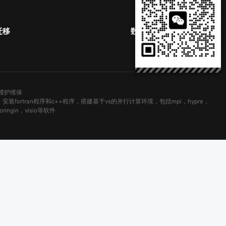
迁移
数据恢复
修维护维保
fortran程序和c++程序，搭建基于vs的并行计算环境，包括mpi，hypre，
ringin，visio等软件