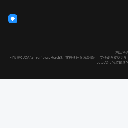
◆
荣合科算
可安装CUDA/tensorflow/pytorch3、支持硬件资源虚拟化、支持硬
petsc等，预装最新的开源