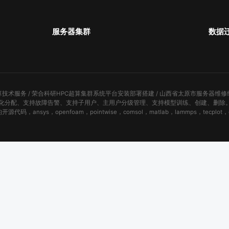
服务器集群
数据
技术服务 / 荣合科研HPC超算集群系统平台安装部署搭建 / 山西省太原市服务器维
件资源定制化分配、支持故障告警、支持子用户、主用户分级管理、支持模型训练、创建、删除。安装
代码，ansys，openfoam，pointwise，comsol，matlab，lammps，tecplot，o