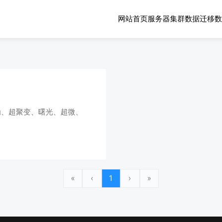
网站首页
服务器集群
数据迁移
数
为、超聚变、曙光、超微、
«
‹
1
›
»