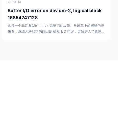
26-04-14
Buffer I/O error on dev dm-2, logical block
16854747128
这是一个非常典型的 Linux 系统启动故障。从屏幕上的报错信息
来看，系统无法启动的原因是 磁盘 I/O 错误，导致进入了紧急
维护模式。问题分析核心错误：硬盘物理损坏（坏道）。文件系
统损坏。磁盘连接线松动（如果是物理机）。LVM 配置异常。
Buffer I/O error on dev dm-2, logical block
16854747128：这是*关键的报错。dev dm-2是一个 Dev