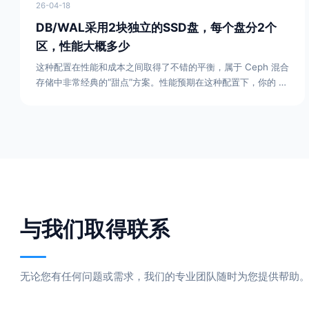
26-04-18
DB/WAL采用2块独立的SSD盘，每个盘分2个
区，性能大概多少
这种配置在性能和成本之间取得了不错的平衡，属于 Ceph 混合
存储中非常经典的“甜点”方案。性能预期在这种配置下，你的 3
节点集群随机写 IOPS 预计能达到 10,000 - 14,000 左右。相
比“4 块 HDD 对应 1 块 SSD”的方案，性能提升了约 30% -
50%。为什么是这个结果？负载分流：将 4 个 OSD 的压力分摊
到 2 块 SSD 上，每块 SSD 只需处理 2 个
与我们取得联系
无论您有任何问题或需求，我们的专业团队随时为您提供帮助