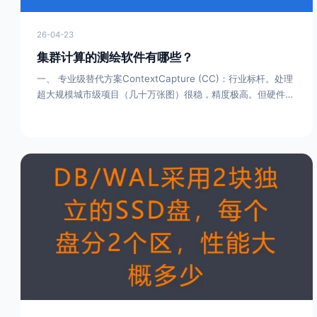
26-04-23
集群计算的测绘软件有哪些？
一、 专业级替代方案ContextCapture (CC)：行业标杆。处理
超大规模城市级项目（几十万张图）很稳，精度极高。但硬件门
槛高，授权费也贵，适合预算充足的团队。重建大师
(GET3D)：大势智慧出品。优势是能自动识别建筑、植被实现
单体化建模，特别适合需要精细分类和查询属性的智慧城市项
目。瞰景 Smart3D：国产软件里的性能派。空三解算速度极
快，自带智能分块技术能省显存，适合应急测绘这种要