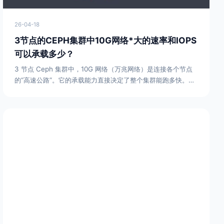
26-04-18
3节点的CEPH集群中10G网络*大的速率和IOPS
可以承载多少？
3 节点 Ceph 集群中，10G 网络（万兆网络）是连接各个节点
的“高速公路”。它的承载能力直接决定了整个集群能跑多快。以
下是详细的分析：1. 10G 网络的理论与有效带宽理论*大速率：
10Gbps（Gigabits per second）。有效吞吐量（速度）：换
算成我们常用的下载/读写速度（MB/s），理论值是 1250
MB/s（计算方式：10Gbps ÷ 8）。实际可用带宽：考虑到
TCP