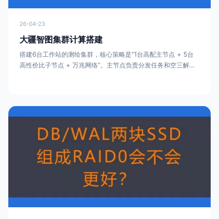
26-04-23
大疆智图集群计算搭建
搭建6台工作站的测绘集群，核心策略是“1台高配主节点 + 5台
高性价比子节点 + 万兆网络”。主节点负责分发任务和空三解
算，配置要顶格；子节点负责高密度建模计算，重点堆显卡和内
存。一、 硬件配置清单建议按“1主5子”的规格采购，具体配置参
考下表：硬件部位主节点（1台，任务分发/空三）子节点（5
台，并行计算/建模）CPUIntel i9-14900K 或 AMD
7950X（主频要高能加速空三）In