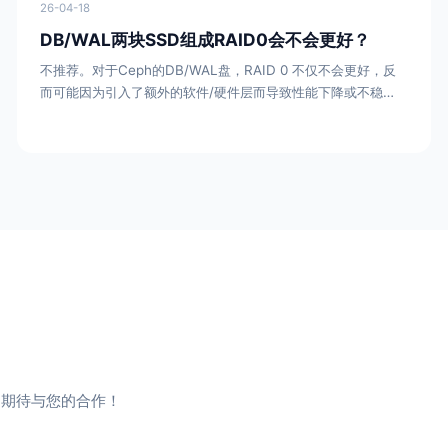
26-04-18
DB/WAL两块SSD组成RAID0会不会更好？
不推荐。对于Ceph的DB/WAL盘，RAID 0 不仅不会更好，反
而可能因为引入了额外的软件/硬件层而导致性能下降或不稳
定。以下是具体原因：1. 增加延迟（Latency）RAID 卡/软
RAID 的开销：RAID 0 需要通过 RAID 卡（硬件 RAID）或操
作系统（软 RAID）来分发数据。这会引入额外的 CPU 开销和
处理延迟。Ceph 的需求：DB/WAL *看重的是低延迟。让
SSD
。期待与您的合作！